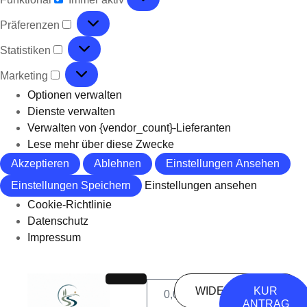
Präferenzen
Statistiken
Marketing
Optionen verwalten
Dienste verwalten
Verwalten von {vendor_count}-Lieferanten
Lese mehr über diese Zwecke
Akzeptieren
Ablehnen
Einstellungen Ansehen
Einstellungen Speichern
Einstellungen ansehen
Cookie-Richtlinie
Datenschutz
Impressum
WIDERSPRUCH
KUR
0
0,00
€
ANTRAG