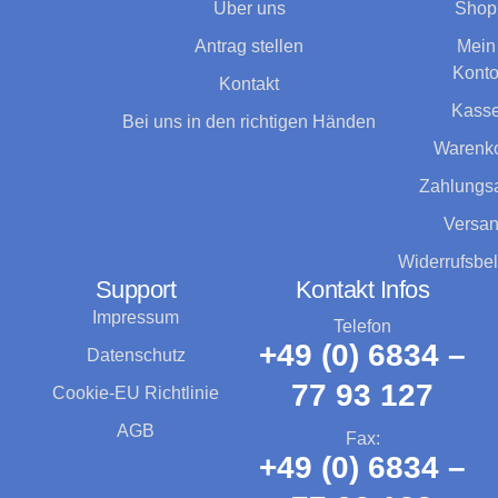
Über uns
Shop
Antrag stellen
Mein
Kont
Kontakt
Kass
Bei uns in den richtigen Händen
Warenk
Zahlungsa
Versa
Widerrufsbe
Support
Kontakt Infos
Impressum
Telefon
+49 (0) 6834 –
Datenschutz
77 93 127
Cookie-EU Richtlinie
AGB
Fax:
+49 (0) 6834 –