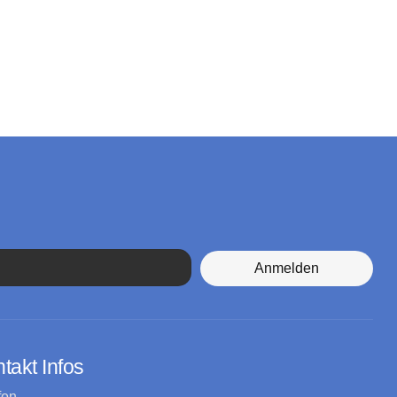
Anmelden
takt Infos
fon