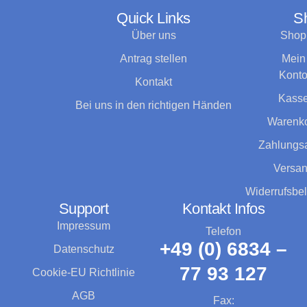
Quick Links
S
Über uns
Shop
Antrag stellen
Mein
Kont
Kontakt
Kass
Bei uns in den richtigen Händen
Warenk
Zahlungsa
Versa
Widerrufsbe
Support
Kontakt Infos
Impressum
Telefon
+49 (0) 6834 –
Datenschutz
77 93 127
Cookie-EU Richtlinie
AGB
Fax: